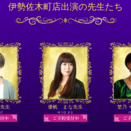
伊勢佐木町店出演の先生たち
元先生
優帆 まな先生
埜乃
かげ
ゆうほ まな