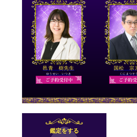
邑青 樹先生
国松 宗
ゆうせい いつき
くにまつそ
鑑定をする