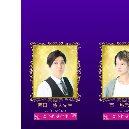
西田 悠人先生
西 悠
にしだ ゆうひと
にし ち