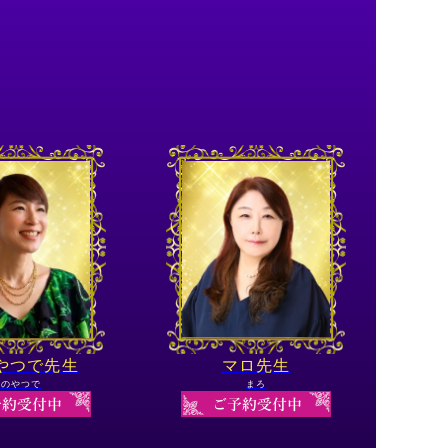
 やつで先生
マロ先生
ののやつで
まろ