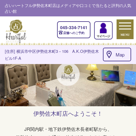
占いハートフル伊勢佐木町店はメディアや口コミで当たると評判の人気
占い館
045-334-7141
店舗へのご予約
MENU
[住所] 横浜市中区伊勢佐木町3－106 A.K.O伊勢佐木
Map
ビル1F-A
伊勢佐木町店へようこそ！
JR関内駅・地下鉄伊勢佐木長者町駅から、