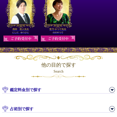
西田 悠人先生
埜乃 やつで先生
にしだ ゆうひと
ののやつで
他の目的で探す
Search
鑑定料金別で探す
占術別で探す