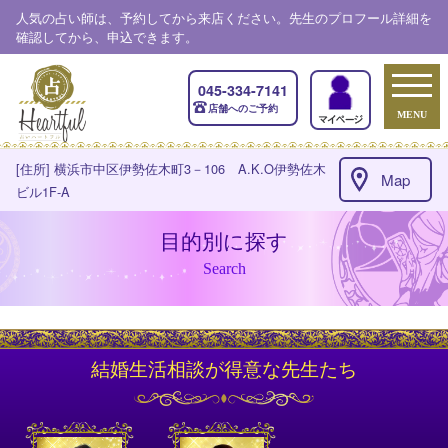
人気の占い師は、予約してから来店ください。先生のプロフール詳細を
確認してから、申込できます。
045-334-7141
店舗へのご予約
MENU
[住所] 横浜市中区伊勢佐木町3－106 A.K.O伊勢佐木
Map
ビル1F-A
目的別に探す
Search
結婚生活相談が得意な先生たち